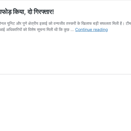
ाफोड़ किया, दो गिरफ्तार!
 यूनिट और पुणे क्षेत्रीय इकाई को वन्यजीव तस्करी के खिलाफ बड़ी सफलता मिली है। टीम ने
डीआरआई
ीआरआई अधिकारियों को विशेष सूचना मिली थी कि कुछ …
Continue reading
पुणे
ने
प्रतिबंधित
वन्यजीवों
की
तस्करी
का
भंडाफोड़
किया,
दो
गिरफ्तार!