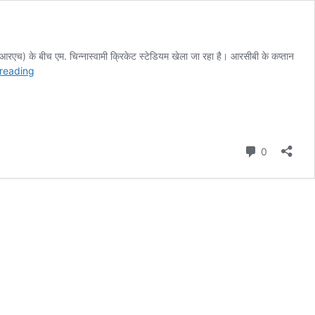
रएच) के बीच एम. चिन्नास्वामी क्रिकेट स्टेडियम खेला जा रहा है। आरसीबी के कप्तान
आईपीएल
reading
2026:
आरसीबी
ने
टॉस
जीता,
Comment
0
एसआरएच
के
खिलाफ
गेंदबाजी
चुनी!