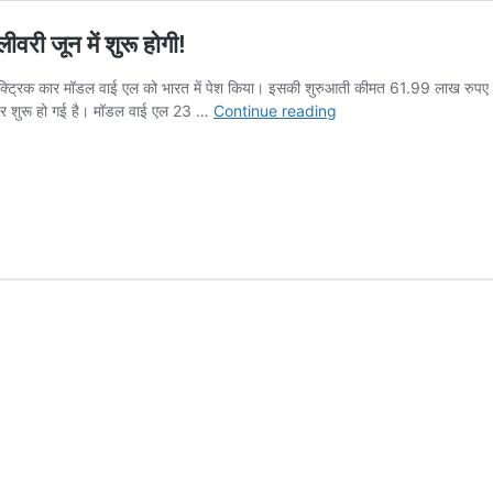
ीवरी जून में शुरू होगी!
इलेक्ट्रिक कार मॉडल वाई एल को भारत में पेश किया। इसकी शुरुआती कीमत 61.99 लाख रुपए र
टेस्ला
पर शुरू हो गई है। मॉडल वाई एल 23 …
Continue reading
ने
भारत
में
छह
सीटों
वाली
मॉडल
वाई
एल
लॉन्च,
डिलीवरी
जून
में
शुरू
होगी!