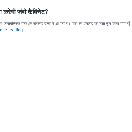
ा करेगी जंबो कैबिनेट?​
ें राष्ट्रीय जनतांत्रिक गठबंधन सरकार सत्ता में आ रही है। मोदी को एनडीए का नेता चुन लिया गया
केंद्रीय
inue reading
कैबिनेट
में
कितने
लोगों
की
लगेगी​
लॉटरी?
समझौता
करेगी
जंबो
कैबिनेट?​