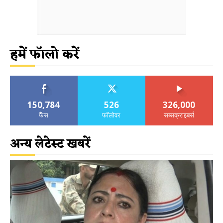
हमें फॉलो करें
150,784
526
326,000
फैंस
फॉलोवर
सब्सक्राइबर्स
अन्य लेटेस्ट खबरें