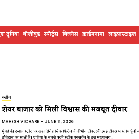
ेश दुनिया
बॉलीवुड
स्पोर्ट्स
बिजनेस
क्राईमनामा
लाइफ़स्टाइल
ब्लॉग
शेयर बाजार को मिली विश्वास की मजबूत दीवार
MAHESH VICHARE
-
JUNE 11, 2026
मुंबई की दलाल स्ट्रीट पर खड़ा ऐतिहासिक फिरोज जीजीभॉय टॉवर (बीएसई टॉवर) भारतीय पूंजी ब
इतिहास का साक्षी है। एशिया के सबसे पुराने स्टॉक एक्सचेंज के इस मुख्यालय...