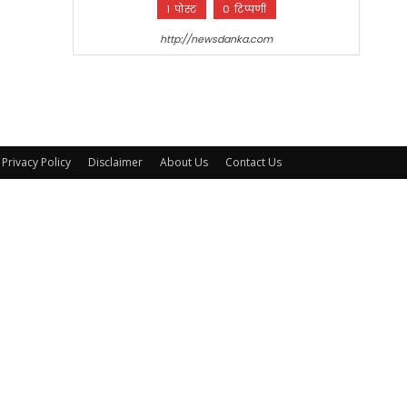
1 पोस्ट
0 टिप्पणी
http://newsdanka.com
Privacy Policy
Disclaimer
About Us
Contact Us