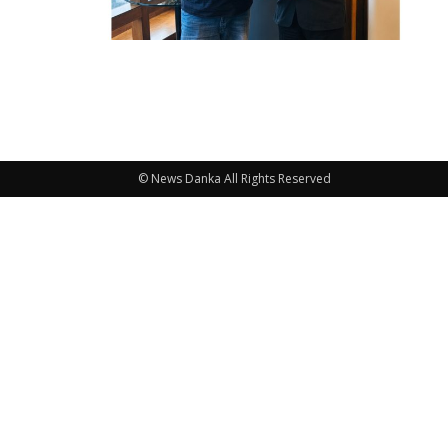
© News Danka All Rights Reserved