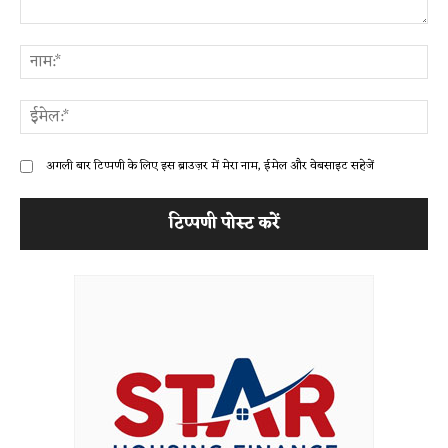
टिप्पणी:
ना
ईम
अगली बार टिप्पणी के लिए इस ब्राउज़र में मेरा नाम, ईमेल और वेबसाइट सहेजें