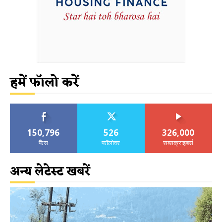
हमें फॉलो करें
150,796
526
326,000
फैंस
फॉलोवर
सब्सक्राइबर्स
अन्य लेटेस्ट खबरें