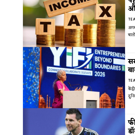
पह
औ
TE
अगर
बातो
सर
वा
TE
केंद
दुनि
फी
डॉ