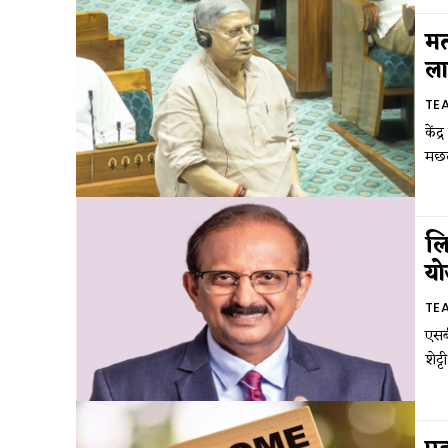
मत
ला
TE
केंद
मछल
लि
यो
TE
एसब
शेट्