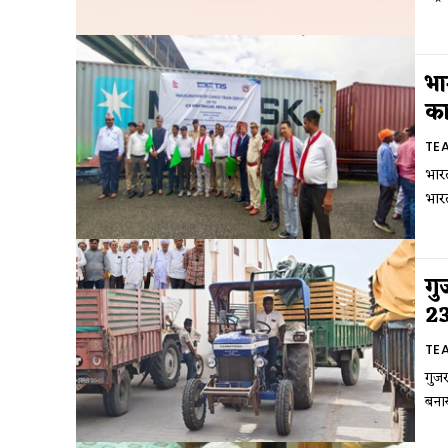
भा
का
TE
भारत
भारत
गु
23
TE
गुजर
बनाया