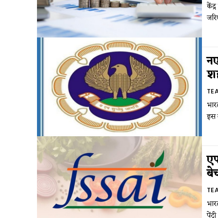
केंद
जरि
नए
शह
TE
भारत
इस ब
एफ
बे
TE
भारत
पेंट