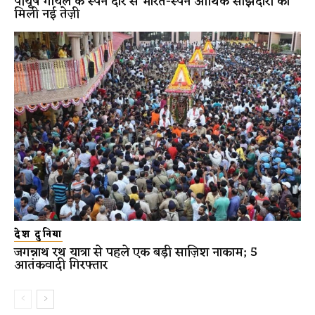
पीयूष गोयल के स्पेन दौरे से भारत-स्पेन आर्थिक साझेदारी को
मिली नई तेज़ी
देश दुनिया
जगन्नाथ रथ यात्रा से पहले एक बड़ी साज़िश नाकाम; 5
आतंकवादी गिरफ्तार