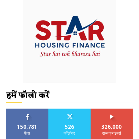
हमें फॉलो करें
150,781
526
326,000
फैंस
फॉलोवर
सब्सक्राइबर्स