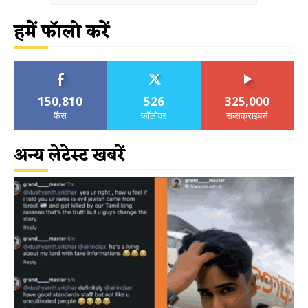
हमें फॉलो करें
150,810
526
325,000
फैंस
फॉलोवर
सब्सक्राइबर्स
अन्य लेटेस्ट खबरें