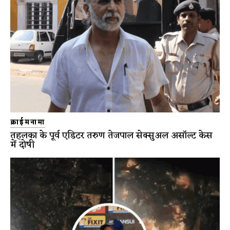
क्राईमनामा
तहलका के पूर्व एडिटर तरुण तेजपाल सेक्सुअल असॉल्ट केस
में दोषी