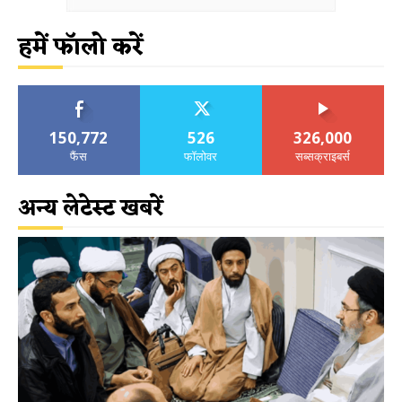
हमें फॉलो करें
150,772
526
326,000
फैंस
फॉलोवर
सब्सक्राइबर्स
अन्य लेटेस्ट खबरें