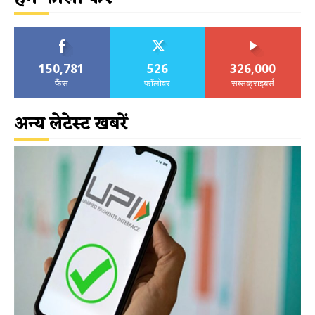
150,781
526
326,000
फैंस
फॉलोवर
सब्सक्राइबर्स
अन्य लेटेस्ट खबरें