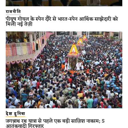
राजनीति
पीयूष गोयल के स्पेन दौरे से भारत-स्पेन आर्थिक साझेदारी को
मिली नई तेज़ी
देश दुनिया
जगन्नाथ रथ यात्रा से पहले एक बड़ी साज़िश नाकाम; 5
आतंकवादी गिरफ्तार