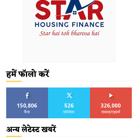
हमें फॉलो करें
150,806
526
326,000
फैंस
फॉलोवर
सब्सक्राइबर्स
अन्य लेटेस्ट खबरें