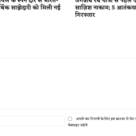
यल के स्पेन दौरे से भारत-
जगन्नाथ रथ यात्रा से पहले 
र्थिक साझेदारी को मिली नई
साज़िश नाकाम; 5 आतंकव
गिरफ्तार
ईमेल:*
अगली बार टिप्पणी के लिए इस ब्राउज़र में मेर
वेबसाइट सहेजें