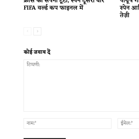
फ्रांस का सपना टूटा, स्पेन दूसरी बार
पीयूष गो
FIFA वर्ल्ड कप फाइनल में
स्पेन आ
तेज़ी
कोई जवाब दें
टिप्पणी:
नाम:*