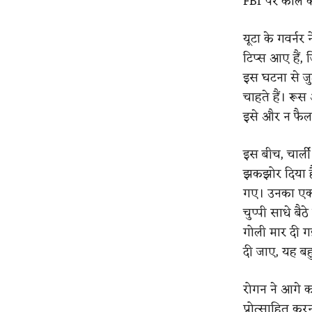
FBI पर कॉल कर
यूटा के गवर्नर
टिप्स आए हैं,
इस घटना से जुड
चाहते हैं। रू
इसे और न फैल
इस बीच, चार्
झकझोर दिया है
गए। उनका एक व
चुप्पी साधे ब
गोली मार दी ग
दी जाए, यह ब
रोगन ने आगे क
प्रोत्साहित कर