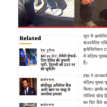
यूटा में आयोजि
Related
कंजरवेटिव एक्
इन्वेस्टिगेशन 
देश दुनिया
में संदिग्ध य
MI vs DC: रोमेरो शेफर्ड-
टिम डेविड की तूफानी
है।
पारी, दिल्ली को 235 रन
की चुनौती!
FBI ने जानकार
क्राईमनामा
संदिग्ध युवक 
बॉलीवुड​ अभिनेता सैफ
किया। इसके ब
अली खान पर चाकू से ​
जानलेवा हमला​!
गोलियां छोड़ द
का प्रिंट जैसे
क्राईमनामा