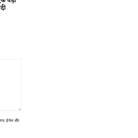
एक बड़ी
ादी
ा नाम, ईमेल और