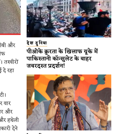
देश दुनिया
करीबी और
पीओके क्रूरता के खिलाफ यूके में
 ऑफ
पाकिस्तानी कॉन्सुलेट के बाहर
 तस्वीरों
जबरदस्त प्रदर्शन!
 दे रहा
टी।
र वार
यार और
 और हथेली
कारी देने