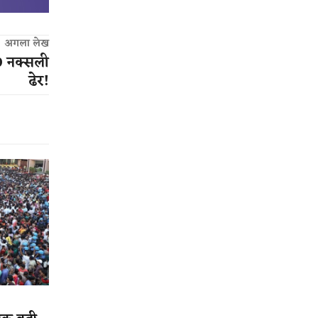
अगला लेख
0 नक्सली
ढेर!