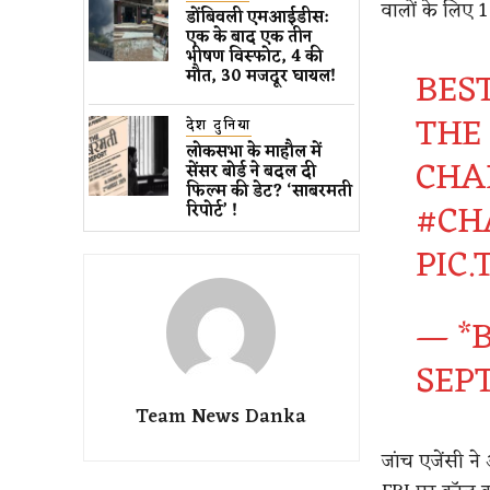
वालों के लिए
डोंबिवली एमआईडीस:
एक के बाद एक तीन
भीषण विस्फोट, 4 की
BES
मौत, 30 मजदूर घायल!
THE 
देश दुनिया
लोकसभा के माहौल में
CHAR
सेंसर बोर्ड ने बदल दी
फिल्म की डेट? ‘साबरमती
#CH
रिपोर्ट’ !
PIC
— *B
SEPT
Team News Danka
जांच एजेंसी न