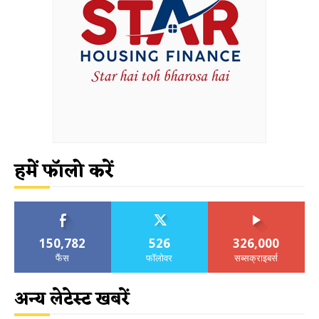
हमें फॉलो करें
150,782
526
326,000
फैंस
फॉलोवर
सब्सक्राइबर्स
अन्य लेटेस्ट खबरें