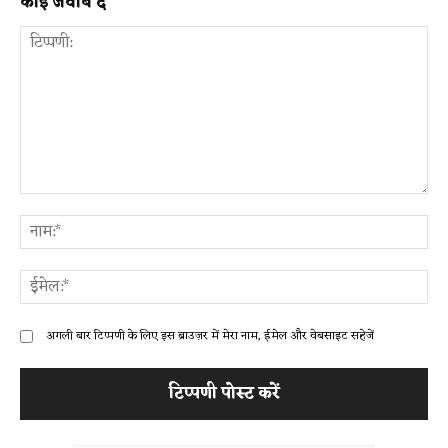
कोई जवाब दें
टिप्पणी:
ना
ईम
अगली बार टिप्पणी के लिए इस ब्राउज़र में मेरा नाम, ईमेल और वेबसाइट सहेजें