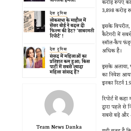
जानलेवा हमला​!
करोड़ रुपए का
3,898 करोड़ 
देश दुनिया
लोकसभा के माहौल में
इसके विपरीत, ल
सेंसर बोर्ड ने बदल दी
फिल्म की डेट? ‘साबरमती
कैटेगरी में स
रिपोर्ट’ !
स्मॉल-कैप फंड
देश दुनिया
अधिक है।
संसद में महिलाओं का
प्रतिशत कम ​हुआ​; किस
इसके अलावा, फ्
पार्टी में सबसे ज्यादा
महिला सांसद हैं?
का निवेश आया।
इनका रिटर्न 1.
रिपोर्ट में कह
द्वारा पहले से
सबसे बड़े और 
Team News Danka
यही वजह है कि 