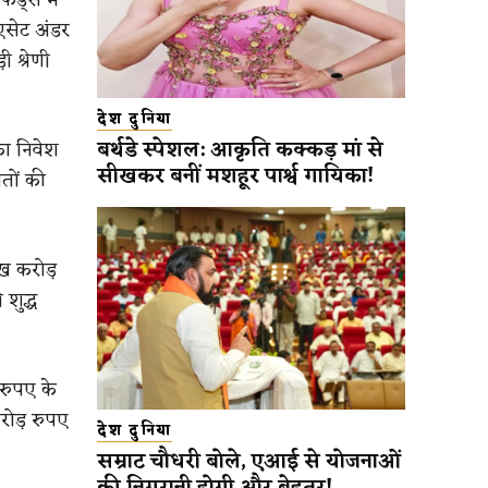
एसेट अंडर
 श्रेणी
देश दुनिया
बर्थडे स्पेशल: आकृति कक्कड़ मां से
का निवेश
सीखकर बनीं मशहूर पार्श्व गायिका!
तों की
ाख करोड़
शुद्ध
 रुपए के
रोड़ रुपए
देश दुनिया
सम्राट चौधरी बोले, एआई से योजनाओं