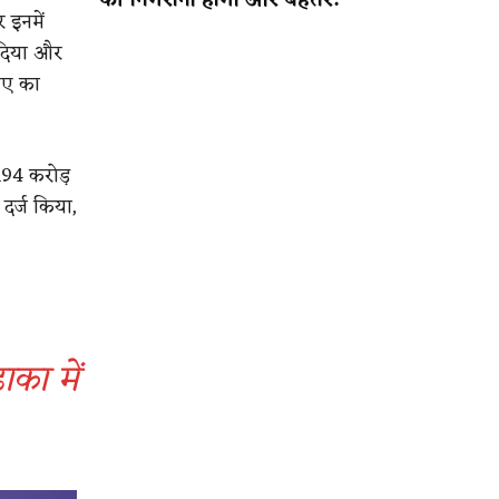
की निगरानी होगी और बेहतर!
र इनमें
 दिया और
ुपए का
 194 करोड़
दर्ज किया,
ाका में