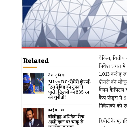
बैंकिंग, वित्त
Related
निवेश जगत में 
1,013 करोड़ रु
देश दुनिया
शेयरों की मौजू
MI vs DC: रोमेरो शेफर्ड-
टिम डेविड की तूफानी
वैलम कैपिटल की
पारी, दिल्ली को 235 रन
कैप फंड्स ने 5
की चुनौती!
निवेशकों की र
क्राईमनामा
बॉलीवुड​ अभिनेता सैफ
रिपोर्ट के मुत
अली खान पर चाकू से ​