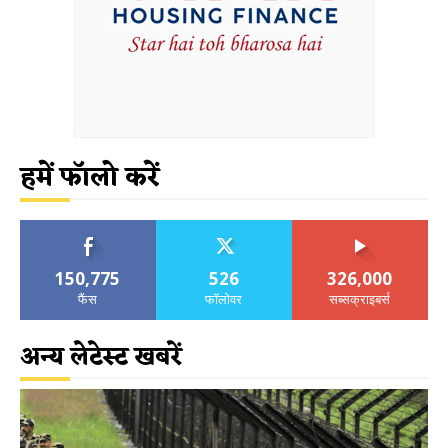
हमें फॉलो करें
150,775
526
326,000
फैंस
फॉलोवर
सब्सक्राइबर्स
अन्य लेटेस्ट खबरें