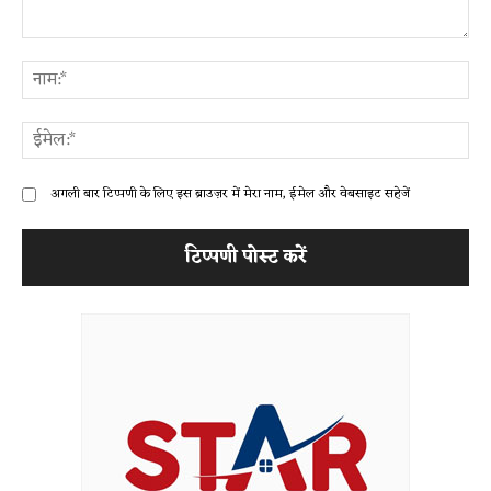
टिप्पणी:
ना
ईम
अगली बार टिप्पणी के लिए इस ब्राउज़र में मेरा नाम, ईमेल और वेबसाइट सहेजें