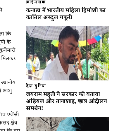
क्राईमनामा
ां
कनाडा में भारतीय महिला हिमांशी का
कातिल अब्दुल गफूरी
ला कि
यों के
कुयेमारी
ाथ मिलकर
 स्थानीय
देश दुनिया
पी आशु
जयराम महतो ने सरकार को बताया
अड़ियल और तानाशाह, छात्र आंदोलन
समर्थन!
ंच एजेंसी
 क्षेत्र
 कहा कि इस