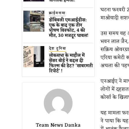
जानलेवा हमला​!
घटना फरवरी 2023
क्राईमनामा
माओवादी सशस्त
डोंबिवली एमआईडीस:
एक के बाद एक तीन
भीषण विस्फोट, 4 की
उस समय वह अप
मौत, 30 मजदूर घायल!
भवन लाल जैन, 
सक्रिय ओवरग्र
देश दुनिया
लोकसभा के माहौल में
एरिया कमेटी क
सेंसर बोर्ड ने बदल दी
अचला की पहचा
फिल्म की डेट? ‘साबरमती
रिपोर्ट’ !
एनआईए ने मार्च
लोगों में दहश
कोर्सा के खिल
यह मामला फरवर
ने पाया कि यह
Team News Danka
में आतंक फैला