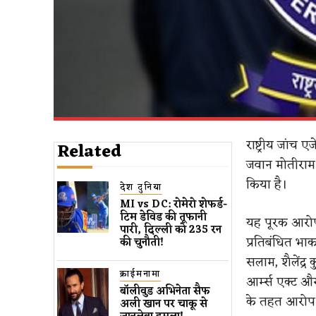
राष्ट्रीय जांच
Related
जवान मोतीराम 
किया है।
देश दुनिया
MI vs DC: रोमेरो शेफर्ड-
टिम डेविड की तूफानी
यह पूरक आरोप
पारी, दिल्ली को 235 रन
प्रतिबंधित भा
की चुनौती!
सलाम, शैलेंद्
क्राईमनामा
आर्म्स एक्ट औ
बॉलीवुड​ अभिनेता सैफ
के तहत आरोप 
अली खान पर चाकू से ​