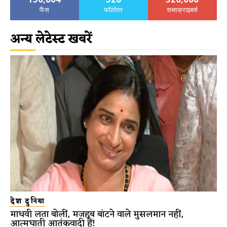
फैंस
फॉलोवर
सब्सक्राइबर्स
अन्य लेटेस्ट खबरें
देश दुनिया
माधवी लता बोलीं, मजहब बांटने वाले मुसलमान नहीं,
आत्मघाती आतंकवादी हैं!