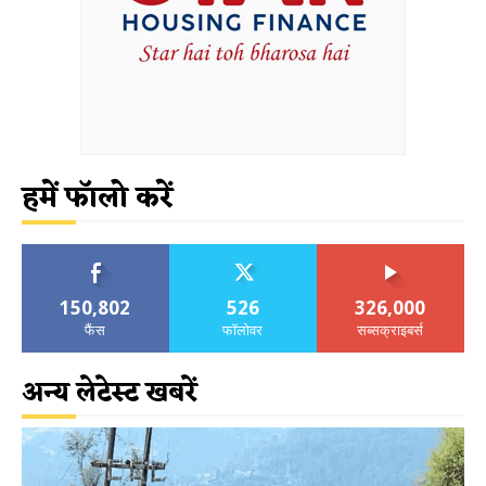
हमें फॉलो करें
150,802
526
326,000
फैंस
फॉलोवर
सब्सक्राइबर्स
अन्य लेटेस्ट खबरें