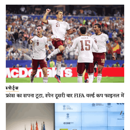
स्पोर्ट्स
फ्रांस का सपना टूटा, स्पेन दूसरी बार FIFA वर्ल्ड कप फाइनल में