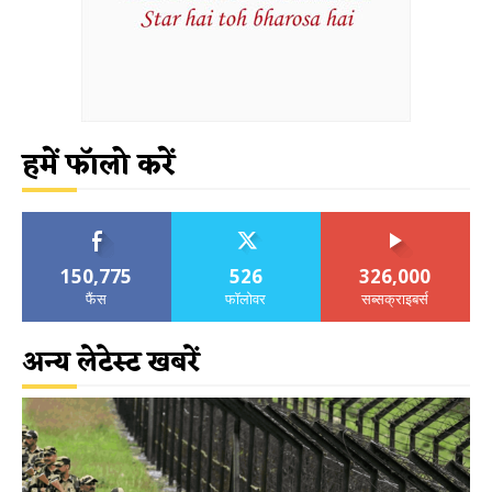
हमें फॉलो करें
150,775
526
326,000
फैंस
फॉलोवर
सब्सक्राइबर्स
अन्य लेटेस्ट खबरें