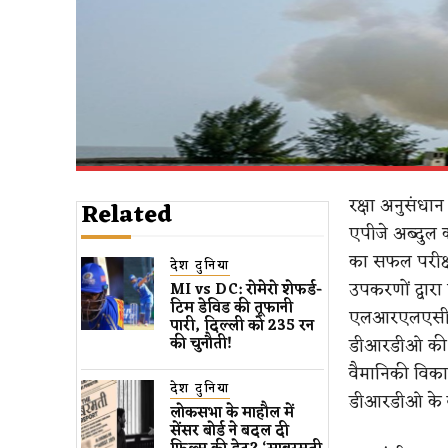
रक्षा अनुसंधा
Related
एपीजे अब्दुल
का सफल परीक्षण
देश दुनिया
उपकरणों द्वारा 
MI vs DC: रोमेरो शेफर्ड-
टिम डेविड की तूफानी
एलआरएलएसीएम 
पारी, दिल्ली को 235 रन
डीआरडीओ की वि
की चुनौती!
वैमानिकी विकास
देश दुनिया
डीआरडीओ के वर
लोकसभा के माहौल में
सेंसर बोर्ड ने बदल दी