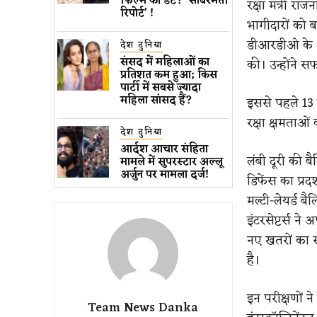
फिल्म की डेट? ‘साबरमती
रक्षा मंत्री
रिपोर्ट’ !
भागीदारों को 
डीआरडीओ के अध
देश दुनिया
संसद में महिलाओं का
की। उन्होंने 
प्रतिशत कम ​हुआ​; किस
पार्टी में सबसे ज्यादा
महिला सांसद हैं?
इससे पहले 13
रक्षा क्षमताओ
देश दुनिया
आर्दश आचार संहिता
लंबी दूरी की ब
मामले में सुपरस्टार अल्लू
अर्जुन पर मामला दर्ज!
डिफेंस का प्र
मल्टी-लेयर्ड ब
इंटरसेप्टर्स न
नए खतरों का 
है।
इन परीक्षणों ने
Team News Danka