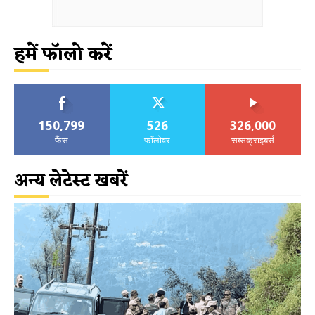
हमें फॉलो करें
150,799
526
326,000
फैंस
फॉलोवर
सब्सक्राइबर्स
अन्य लेटेस्ट खबरें