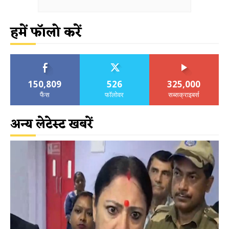
हमें फॉलो करें
150,809
526
325,000
फैंस
फॉलोवर
सब्सक्राइबर्स
अन्य लेटेस्ट खबरें