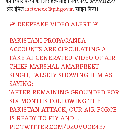
को रिपोर्ट करने के लिए हेल्पलाइन नंबर +91 8799711259
और ईमेल
factcheck@pib.gov.in
साझा किए।
🚨 DEEPFAKE VIDEO ALERT 🚨
PAKISTANI PROPAGANDA
ACCOUNTS ARE CIRCULATING A
FAKE AI-GENERATED VIDEO OF AIR
CHIEF MARSHAL AMARPREET
SINGH, FALSELY SHOWING HIM AS
SAYING:
'AFTER REMAINING GROUNDED FOR
SIX MONTHS FOLLOWING THE
PAKISTAN ATTACK, OUR AIR FORCE
IS READY TO FLY AND…
PIC.TWITTER.COM/DZUVUOE4E7