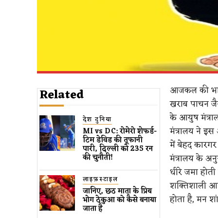
आजकल की भागद
Related
खराब पाचन जैस
के आयुष मंत्रा
देश दुनिया
मंत्रालय ने इ
MI vs DC: रोमेरो शेफर्ड-
टिम डेविड की तूफानी
में बेहद कारगर
पारी, दिल्ली को 235 रन
मंत्रालय के अ
की चुनौती!
धीरे जमा होती
लाइफ़स्टाइल
शक्तिशाली आस
जानिए, छठ माता के प्रिय
होता है, मन श
भोग ठेकुआ को कैसे बनाया
जाता है