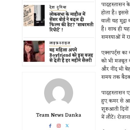
पादहस्तासन के 
देश दुनिया
होता है। इसस
लोकसभा के माहौल में
सेंसर बोर्ड ने बदल दी
वाली यह मुद्रा
फिल्म की डेट? ‘साबरमती
है। साथ ही यह
रिपोर्ट’ !
समस्याओं में र
लाइफ़स्टाइल
यह महिला अपने
एक्सपर्ट्स का 
Boyfriend को इस वजह
को भी मजबूत क
से देती है हर महीने सैलरी
और नींद भी बे
समय तक बैठकर 
पादहस्तासन एक 
हुए कमर से आग
शुरुआती दिनों 
Team News Danka
में लौटें। रो