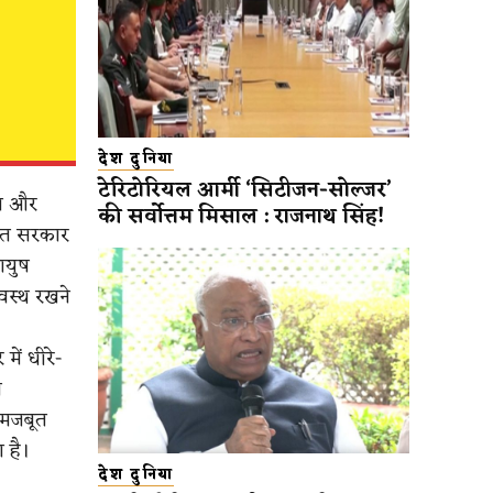
देश दुनिया
टेरिटोरियल आर्मी ‘सिटीजन-सोल्जर’
़न और
की सर्वोत्तम मिसाल : राजनाथ सिंह!
ारत सरकार
आयुष
वस्थ रखने
ें धीरे-
न
 मजबूत
 है।
देश दुनिया