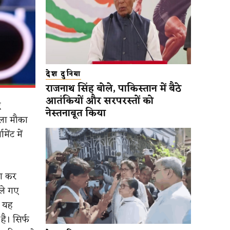
देश दुनिया
राजनाथ सिंह बोले, पाकिस्तान में बैठे
आतंकियों और सरपरस्तों को
ए
नेस्तनाबूत किया
हला मौका
ेंट में
ता कर
ेले गए
े यह
ै। सिर्फ