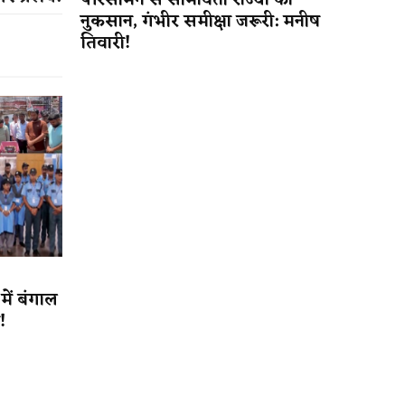
परिसीमन से सीमावर्ती राज्यों को
नुकसान, गंभीर समीक्षा जरूरी: मनीष
तिवारी!
ें बंगाल
न!