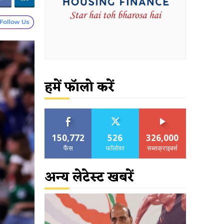
हमें फॉलो करें
150,772
526
326,000
फैंस
फॉलोवर
सब्सक्राइबर्स
अन्य लेटेस्ट खबरें