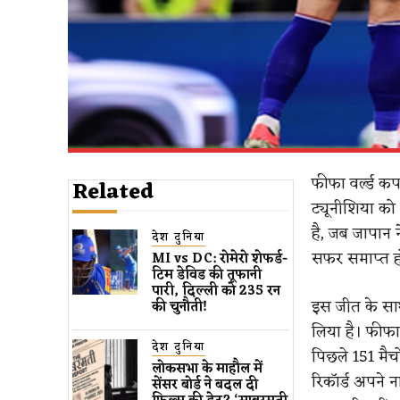
फीफा वर्ल्ड कप
Related
ट्यूनीशिया को
है, जब जापान न
देश दुनिया
सफर समाप्त ह
MI vs DC: रोमेरो शेफर्ड-
टिम डेविड की तूफानी
पारी, दिल्ली को 235 रन
इस जीत के साथ
की चुनौती!
लिया है। फीफा
देश दुनिया
पिछले 151 मैचो
लोकसभा के माहौल में
रिकॉर्ड अपने
सेंसर बोर्ड ने बदल दी