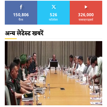
150,806
526
326,000
फैंस
फॉलोवर
सब्सक्राइबर्स
अन्य लेटेस्ट खबरें