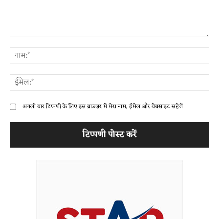
टिप्पणी:
ना
ईम
अगली बार टिप्पणी के लिए इस ब्राउज़र में मेरा नाम, ईमेल और वेबसाइट सहेजें