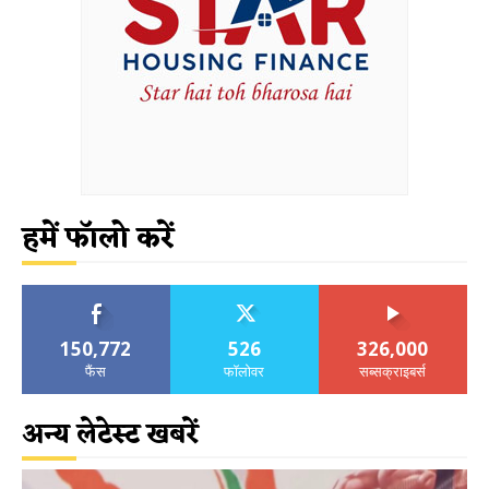
हमें फॉलो करें
150,772
526
326,000
फैंस
फॉलोवर
सब्सक्राइबर्स
अन्य लेटेस्ट खबरें