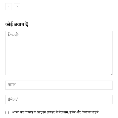
कोई जवाब दें
टिप्पणी:
ना
ईम
अगली बार टिप्पणी के लिए इस ब्राउज़र में मेरा नाम, ईमेल और वेबसाइट सहेजें