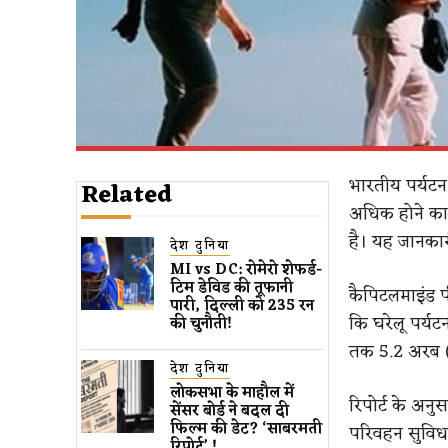
भारतीय पर्यटन
Related
अधिक होने का 
है। यह जानकारी
देश दुनिया
MI vs DC: रोमेरो शेफर्ड-
टिम डेविड की तूफानी
कैपिटलमाइंड पी
पारी, दिल्ली को 235 रन
कि घरेलू पर्यट
की चुनौती!
तक 5.2 अरब (13.
देश दुनिया
लोकसभा के माहौल में
रिपोर्ट के अनु
सेंसर बोर्ड ने बदल दी
फिल्म की डेट? ‘साबरमती
परिवहन सुविधाओ
रिपोर्ट’ !