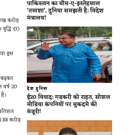
पाकिस्तान का यौम-ए-इस्तेहसाल
‘तमाशा’, दुनिया समझती है: विदेश
मंत्रालय!
लाख करोड़
ृद्धि दर)
िवेश इस
े बढ़कर
त वर्ष 20
देश दुनिया
है।
ई20 विवाद: गडकरी को राहत, सोशल
मीडिया कंपनियों पर मुकदमे की
मंजूरी!
प्रतिशत
1.88 करोड़