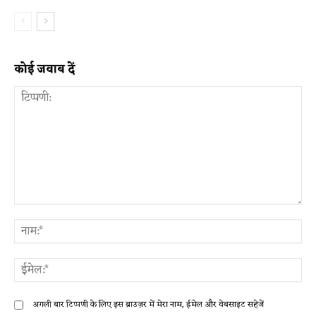
कोई जवाब दें
टिप्पणी:
ना
ईम
अगली बार टिप्पणी के लिए इस ब्राउज़र में मेरा नाम, ईमेल और वेबसाइट सहेजें