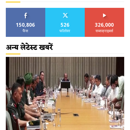
150,806
526
326,000
फैंस
फॉलोवर
सब्सक्राइबर्स
अन्य लेटेस्ट खबरें