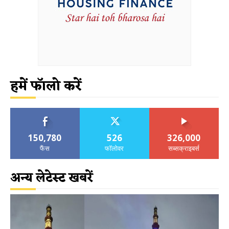
हमें फॉलो करें
150,780
526
326,000
फैंस
फॉलोवर
सब्सक्राइबर्स
अन्य लेटेस्ट खबरें