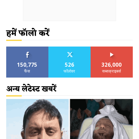
हमें फॉलो करें
150,775
526
326,000
फैंस
फॉलोवर
सब्सक्राइबर्स
अन्य लेटेस्ट खबरें