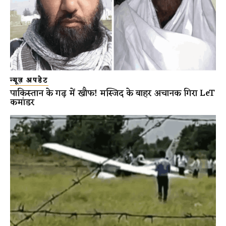
न्यूज़ अपडेट
पाकिस्तान के गढ़ में खौफ! मस्जिद के बाहर अचानक गिरा LeT
कमांडर