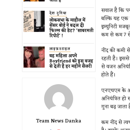
जाता है
सवाल है कि पर्य
देश दुनिया
बल्कि यह एक स
लोकसभा के माहौल में
सेंसर बोर्ड ने बदल दी
इम्युनिटी मजबू
फिल्म की डेट? ‘साबरमती
कम से कम 7 से
रिपोर्ट’ !
लाइफ़स्टाइल
नींद की कमी 
यह महिला अपने
रहती है। इससे
Boyfriend को इस वजह
से वजन अनियंत्
से देती है हर महीने सैलरी
होते हैं।
एनएचएम के अनुस
अनियंत्रित हो
गुना बढ़ जाता ह
Team News Danka
कम नींद से त्