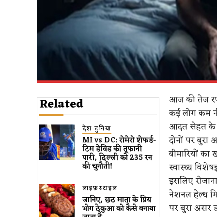
आज की तेज रफ्
Related
कई लोग कम नीं
आदत सेहत के ल
देश दुनिया
दोनों पर बुरा
MI vs DC: रोमेरो शेफर्ड-
टिम डेविड की तूफानी
बीमारियों का 
पारी, दिल्ली को 235 रन
स्वास्थ्य विशे
की चुनौती!
इसलिए रोजाना 
लाइफ़स्टाइल
नेशनल हेल्थ 
जानिए, छठ माता के प्रिय
पर बुरा असर ड
भोग ठेकुआ को कैसे बनाया