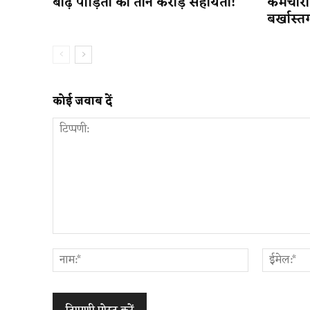
बाढ़ पीड़ितों को तीन करोड़ सहायता!
कर्मचार
बर्खास्त
कोई जवाब दें
टिप्पणी:
नाम:*