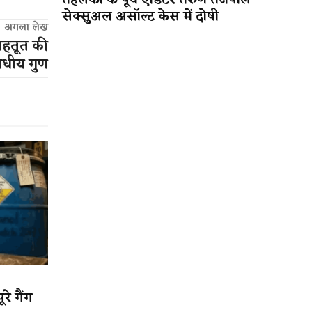
तहलका के पूर्व एडिटर तरुण तेजपाल
सेक्सुअल असॉल्ट केस में दोषी
अगला लेख
 शहतूत की
औषधीय गुण
रे गैंग