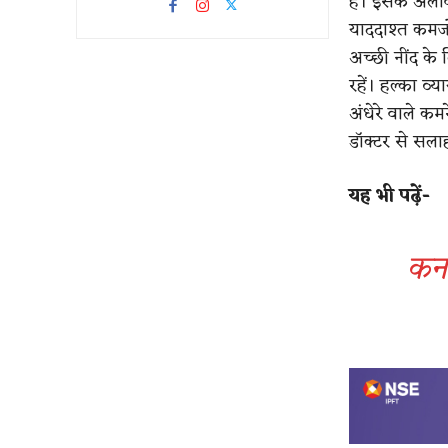
है। इसके अलावा
याददाश्त कमजो
अच्छी नींद के 
रहें। हल्का व्
अंधेरे वाले क
डॉक्टर से सलाह
यह भी पढ़ें-
कर्