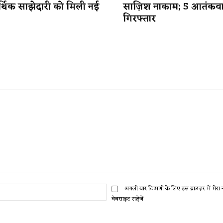
र्थिक साझेदारी को मिली नई
साज़िश नाकाम; 5 आतंकव
गिरफ्तार
ईमेल:*
अगली बार टिप्पणी के लिए इस ब्राउज़र में मेर
वेबसाइट सहेजें