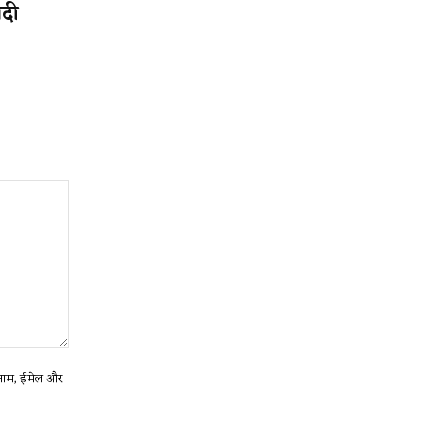
ादी
ा नाम, ईमेल और