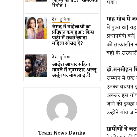
फिल्म की डेट? ‘साबरमती
पड़ा।
रिपोर्ट’ !
गाह गांव में जन
देश दुनिया
में हुआ था| यह
संसद में महिलाओं का
प्रतिशत कम ​हुआ​; किस
प्रधानमंत्री ब
पार्टी में सबसे ज्यादा
महिला सांसद हैं?
की तत्कालीन स
वहां के सरकार
देश दुनिया
आर्दश आचार संहिता
डॉ.मनमोहन सि
मामले में सुपरस्टार अल्लू
अर्जुन पर मामला दर्ज!
सम्मान में एक
उनका बचपन इसी
अक्सर इस गांव क
जाने की इच्छा
उन्होंने गांव ज
ग्रामीणों ने 
Team News Danka