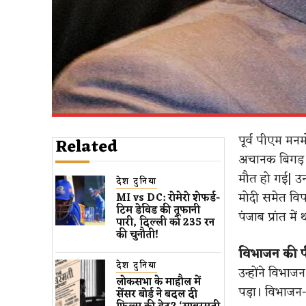
पूर्व पीएम मन
Related
अचानक बिगड़ ग
मौत हो गई| उनक
देश दुनिया
मोदी समेत विपक
MI vs DC: रोमेरो शेफर्ड-
टिम डेविड की तूफानी
पंजाब प्रांत म
पारी, दिल्ली को 235 रन
की चुनौती!
विभाजन की पी
देश दुनिया
उन्होंने विभा
लोकसभा के माहौल में
पड़ा। विभाजन-प
सेंसर बोर्ड ने बदल दी