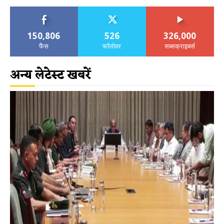
150,806
526
326,000
फैंस
फॉलोवर
सब्सक्राइबर्स
अन्य लेटेस्ट खबरें