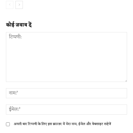
कोई जवाब दें
टिप्पणी:
ना
ईम
अगली बार टिप्पणी के लिए इस ब्राउज़र में मेरा नाम, ईमेल और वेबसाइट सहेजें