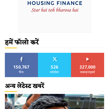
हमें फॉलो करें
150,767
526
327,000
फैंस
फॉलोवर
सब्सक्राइबर्स
अन्य लेटेस्ट खबरें