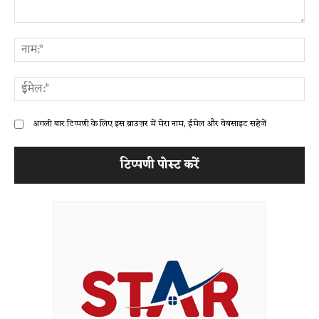
टिप्पणी:
ना
ईम
अगली बार टिप्पणी के लिए इस ब्राउज़र में मेरा नाम, ईमेल और वेबसाइट सहेजें