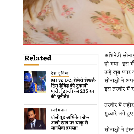
अभिनेत्री सोन
Related
हो गया। इस मौक
उन्हें खूब प्या
देश दुनिया
सोनाक्षी ने अप
MI vs DC: रोमेरो शेफर्ड-
टिम डेविड की तूफानी
इस तस्वीर में 
पारी, दिल्ली को 235 रन
की चुनौती!
तस्वीर में जह
क्राईमनामा
गुब्बारे लगे हुए
बॉलीवुड​ अभिनेता सैफ
अली खान पर चाकू से ​
जानलेवा हमला​!
सोनाक्षी ने इंस