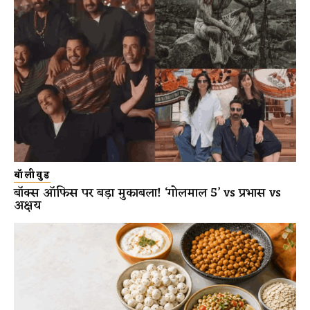
बॉलीवुड
बॉक्स ऑफिस पर बड़ा मुकाबला! ‘गोलमाल 5’ vs प्रभास vs
अक्षय