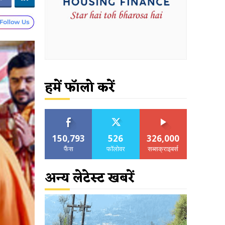
हमें फॉलो करें
150,793
526
326,000
फैंस
फॉलोवर
सब्सक्राइबर्स
अन्य लेटेस्ट खबरें