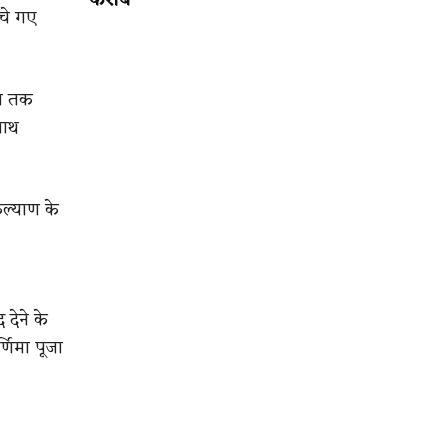
करीब
ंचे गए
लय तक
नाथ
कल्याण के
देने के
्णिमा पूजा