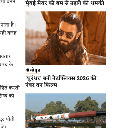
ागी बनने
मुंबई मेयर को बम से उड़ाने की धमकी
 नाता है।
। यही वजह
वावतार
पंथ के
बॉलीवुड
‘धुरंधर’ बनी नेटफ्लिक्स 2026 की
नंबर वन फिल्म
ष्ठित करती
शिष्य को
 दर पीढ़ी
 है।