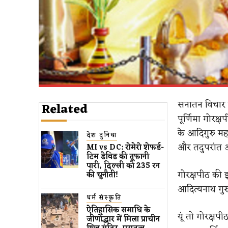
सनातन विचार दर्
Related
पूर्णिमा गोरक्
के आदिगुरु महा
देश दुनिया
और तदुपरांत अप
MI vs DC: रोमेरो शेफर्ड-
टिम डेविड की तूफानी
पारी, दिल्ली को 235 रन
गोरक्षपीठ की इ
की चुनौती!
आदित्यनाथ गुरु 
धर्म संस्कृति
ऐतिहासिक समाधि के
यूं तो गोरक्षप
जीर्णोद्धार में मिला प्राचीन