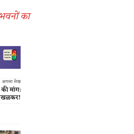
 भवनों का
अगला लेख
ी की मांग:
ातखळकर!