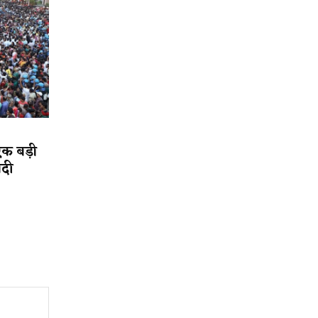
एक बड़ी
ादी