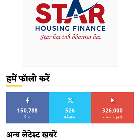
हमें फॉलो करें
150,788
526
326,000
फैंस
फॉलोवर
सब्सक्राइबर्स
अन्य लेटेस्ट खबरें