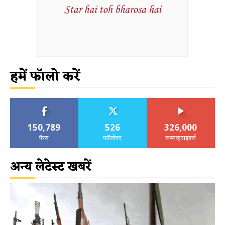
हमें फॉलो करें
150,789
526
326,000
फैंस
फॉलोवर
सब्सक्राइबर्स
अन्य लेटेस्ट खबरें