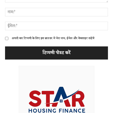
टिप्पणी:
ना
ईम
अगली बार टिप्पणी के लिए इस ब्राउज़र में मेरा नाम, ईमेल और वेबसाइट सहेजें