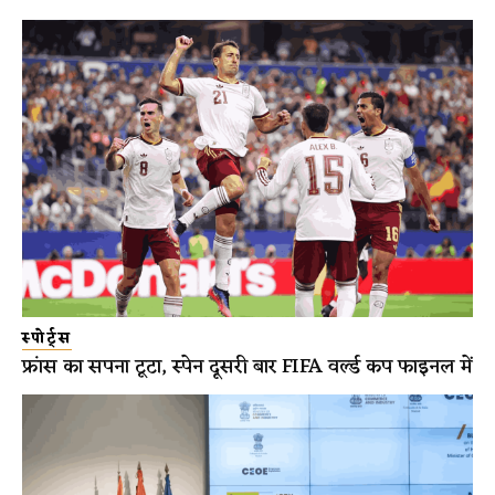
स्पोर्ट्स
फ्रांस का सपना टूटा, स्पेन दूसरी बार FIFA वर्ल्ड कप फाइनल में