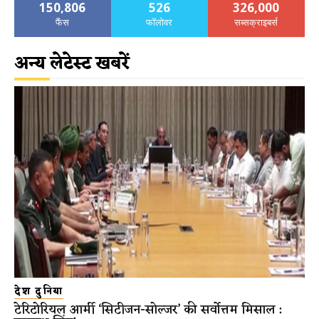
150,806
526
326,000
फैंस
फॉलोवर
सब्सक्राइबर्स
अन्य लेटेस्ट खबरें
देश दुनिया
टेरिटोरियल आर्मी ‘सिटीजन-सोल्जर’ की सर्वोत्तम मिसाल :