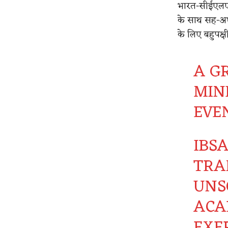
भारत-सीईएलएसी
के साथ सह-अध्य
के लिए बहुपक्
A G
MIN
EVE
IBS
TRA
UNSC
ACA
EXE