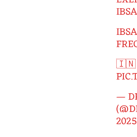
IBSA
IBS
FRE
🇮🇳
PIC
— DR
(@D
2025