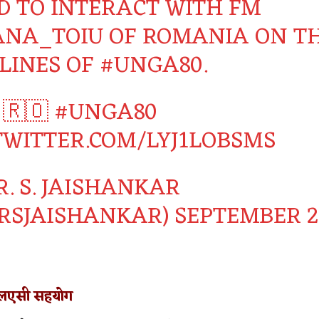
D TO INTERACT WITH FM
NA_TOIU
OF ROMANIA ON T
ELINES OF
#UNGA80
.
 🇷🇴
#UNGA80
.TWITTER.COM/LYJ1LOBSMS
. S. JAISHANKAR
RSJAISHANKAR)
SEPTEMBER 2
लएसी सहयोग