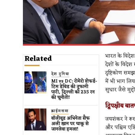
भारत के विदेश 
Related
देशों के विदेश
दृष्टिकोण समझ
देश दुनिया
में भी भाग लिया
MI vs DC: रोमेरो शेफर्ड-
टिम डेविड की तूफानी
सुधार जैसे मुद्
पारी, दिल्ली को 235 रन
की चुनौती!
द्विपक्षीय बा
क्राईमनामा
जयशंकर ने रूस क
बॉलीवुड​ अभिनेता सैफ
अली खान पर चाकू से ​
और पश्चिम एशिय
जानलेवा हमला​!