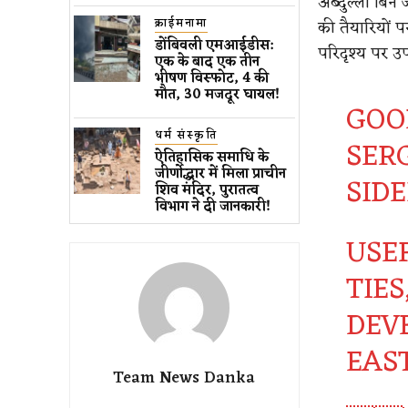
अब्दुल्ला बिन
क्राईमनामा
की तैयारियों 
डोंबिवली एमआईडीस:
परिदृश्य पर उ
एक के बाद एक तीन
भीषण विस्फोट, 4 की
मौत, 30 मजदूर घायल!
GOO
धर्म संस्कृति
SER
ऐतिहासिक समाधि के
जीर्णोद्धार में मिला प्राचीन
SID
शिव मंदिर, पुरातत्व
विभाग ने दी जानकारी!
USE
TIE
DEV
EAST
Team News Danka