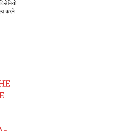
विसेनियो
त्व करने
।
HE
E
A-