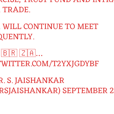
 TRADE.
A WILL CONTINUE TO MEET
QUENTLY.
 🇧🇷 🇿🇦…
.TWITTER.COM/T2YXJGDYBF
. S. JAISHANKAR
RSJAISHANKAR)
SEPTEMBER 2