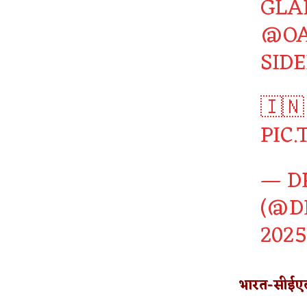
GLA
@OA
SID
🇮🇳
PIC
— DR
(@D
2025
भारत-सीईए