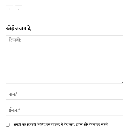
कोई जवाब दें
टिप्पणी:
ना
ईम
अगली बार टिप्पणी के लिए इस ब्राउज़र में मेरा नाम, ईमेल और वेबसाइट सहेजें