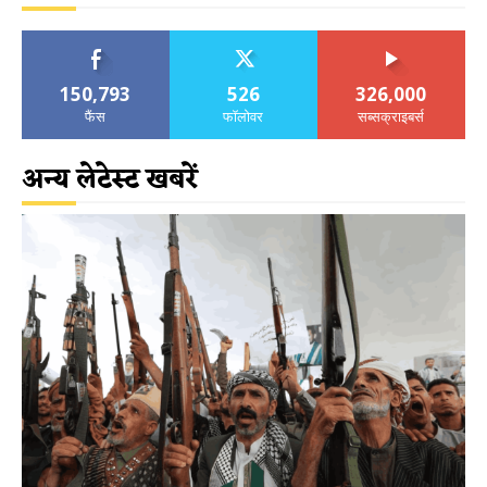
150,793
526
326,000
फैंस
फॉलोवर
सब्सक्राइबर्स
अन्य लेटेस्ट खबरें