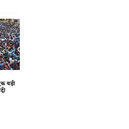
एक बड़ी
ादी