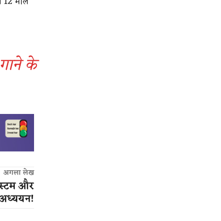
ीब 12 मील
ाने के
अगला लेख
िस्टम और
 अध्ययन!