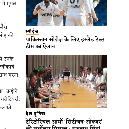
 में मुगल
 लैस
स्पोर्ट्स
दमोह की
पाकिस्तान सीरीज़ के लिए इंग्लैंड टेस्ट
टीम का ऐलान
को उनके
्वीकार्य
 साथ मरना
 उन्होंने
गजेटियर्स:
। उनकी
देश दुनिया
टेरिटोरियल आर्मी ‘सिटीजन-सोल्जर’