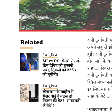
रानी दुर्गावती
Related
अपने लहू से इ
हुईं। रानी दुर
देश दुनिया
बीत जाने के ब
MI vs DC: रोमेरो शेफर्ड-
टिम डेविड की तूफानी
शहादत दिवस को
पारी, दिल्ली को 235 रन
रानी दुर्गावती 
की चुनौती!
स्थित मध्यकाली
देश दुनिया
इसलिए माता-पित
लोकसभा के माहौल में
शाह के बेटे द
सेंसर बोर्ड ने बदल दी
फिल्म की डेट? ‘साबरमती
रिपोर्ट’ !
‘अकबरनामा’ में