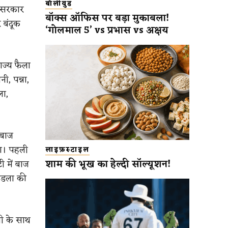
बॉलीवुड
द सरकार
बॉक्स ऑफिस पर बड़ा मुकाबला!
 बंदूक
‘गोलमाल 5’ vs प्रभास vs अक्षय
ाज्य फैला
ी, पन्ना,
ला,
 बाज
था। पहली
लाइफ़स्टाइल
शाम की भूख का हेल्दी सॉल्यूशन!
ी में बाज
ंडला की
ती के साथ