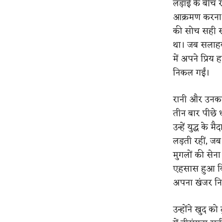
लड़ाई के बीच रा
आक्रमण करना उ
की सोच सही सा
था। जब सलाहकार
में अपने प्रिय
निकल गईं।
रानी और उनका 
तीन बार पीछे ध
उन्हें युद्ध के
लड़ती रहीं, जब
मुगलों की सेन
एहसास हुआ कि वो
अपना खंजर निक
उन्होंने खुद क