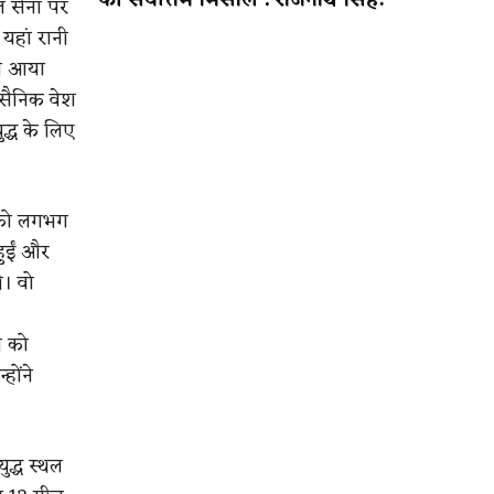
की सर्वोत्तम मिसाल : राजनाथ सिंह!
गल सेना पर
यहां रानी
ले आया
द सैनिक वेश
द्ध के लिए
ं को लगभग
हुईं और
ी। वो
ी को
होंने
ुद्ध स्थल