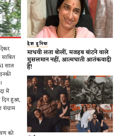
देश दुनिया
 देकर
माधवी लता बोलीं, मजहब बांटने वाले
र साबित
मुसलमान नहीं, आत्मघाती आतंकवादी
461 साल
हैं!
। उनकी
।
ा में
े दिन हुआ,
 संग्राम
रायण को