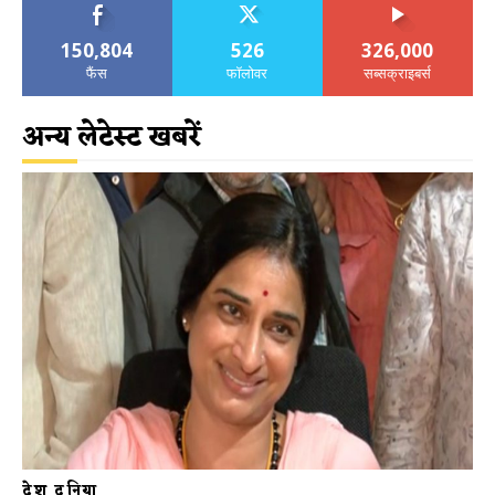
150,804
526
326,000
फैंस
फॉलोवर
सब्सक्राइबर्स
अन्य लेटेस्ट खबरें
देश दुनिया