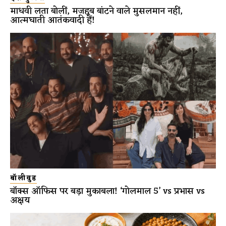
माधवी लता बोलीं, मजहब बांटने वाले मुसलमान नहीं,
आत्मघाती आतंकवादी हैं!
बॉलीवुड
बॉक्स ऑफिस पर बड़ा मुकाबला! ‘गोलमाल 5’ vs प्रभास vs
अक्षय