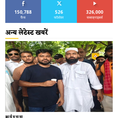
150,788
526
326,000
फैंस
फॉलोवर
सब्सक्राइबर्स
अन्य लेटेस्ट खबरें
क्राईमनामा